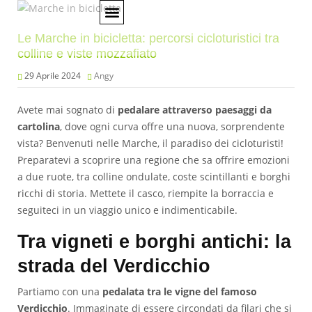
Le Marche in bicicletta: percorsi cicloturistici tra
AMBIENTE E SOSTENIBILITÀ
CULTURA E CONSERVAZIONE DEL TERRITORIO
REGIONE MARCHE
colline e viste mozzafiato
29 Aprile 2024
Angy
Avete mai sognato di
pedalare attraverso paesaggi da
cartolina
, dove ogni curva offre una nuova, sorprendente
vista? Benvenuti nelle Marche, il paradiso dei cicloturisti!
Preparatevi a scoprire una regione che sa offrire emozioni
a due ruote, tra colline ondulate, coste scintillanti e borghi
ricchi di storia. Mettete il casco, riempite la borraccia e
seguiteci in un viaggio unico e indimenticabile.
Tra vigneti e borghi antichi: la
strada del Verdicchio
Partiamo con una
pedalata tra le vigne del famoso
Verdicchio
. Immaginate di essere circondati da filari che si