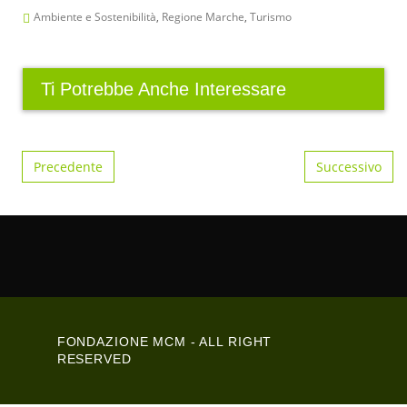
Ambiente e Sostenibilità
,
Regione Marche
,
Turismo
Ti Potrebbe Anche Interessare
Post navigation
Precedente
Successivo
FONDAZIONE MCM - ALL RIGHT
RESERVED