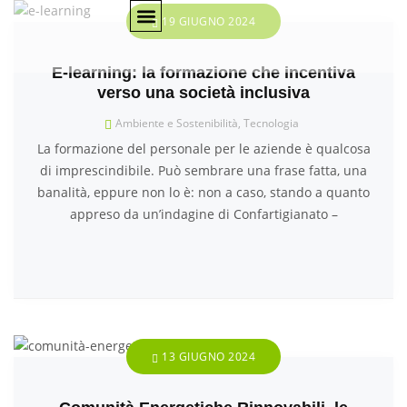
19 GIUGNO 2024
AMBIENTE E SOSTENIBILITÀ
CULTURA E CONSERVAZIONE DEL TERRITORIO
REGIONE MARCHE
E-learning: la formazione che incentiva
verso una società inclusiva
Ambiente e Sostenibilità
,
Tecnologia
La formazione del personale per le aziende è qualcosa
di imprescindibile. Può sembrare una frase fatta, una
banalità, eppure non lo è: non a caso, stando a quanto
appreso da un’indagine di Confartigianato –
13 GIUGNO 2024