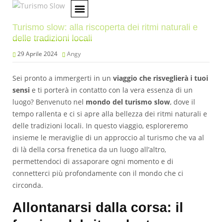
Turismo slow: alla riscoperta dei ritmi naturali e
AMBIENTE E SOSTENIBILITÀ
CULTURA E CONSERVAZIONE DEL TERRITORIO
REGIONE MARCHE
delle tradizioni locali
29 Aprile 2024
Angy
Sei pronto a immergerti in un
viaggio che risveglierà i tuoi
sensi
e ti porterà in contatto con la vera essenza di un
luogo? Benvenuto nel
mondo del turismo slow
, dove il
tempo rallenta e ci si apre alla bellezza dei ritmi naturali e
delle tradizioni locali. In questo viaggio, esploreremo
insieme le meraviglie di un approccio al turismo che va al
di là della corsa frenetica da un luogo all’altro,
permettendoci di assaporare ogni momento e di
connetterci più profondamente con il mondo che ci
circonda.
Allontanarsi dalla corsa: il